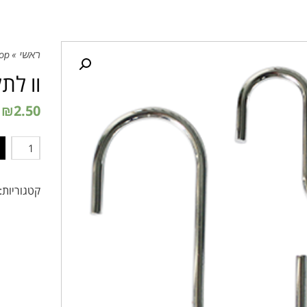
ראשי
»
op
וו לתל
₪
2.50
כמות
קטגוריות: